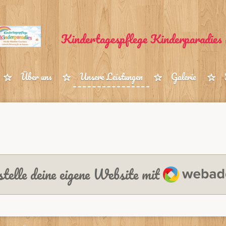
Kindertagespflege Kinderparadies 
Über uns
Unsere Leistungen
Galerie
Webador
telle deine eigene Website mit